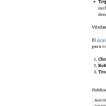
Tri
inc
den
Vitola
El
Ara’
para c
Chur
Robu
Tron
Publica
Ara'o C
Jamastr