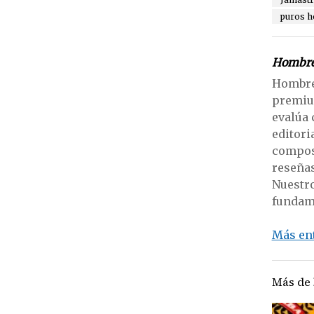
puros 
Hombre
Hombres
premium
evalúa 
editori
composi
reseñas
Nuestro
fundam
Más en
Más de