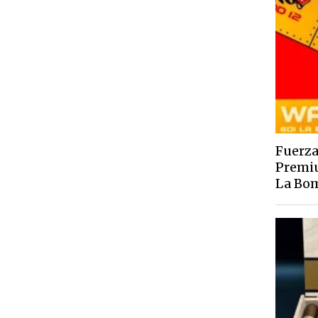
Fuerza
Premiu
La Bom