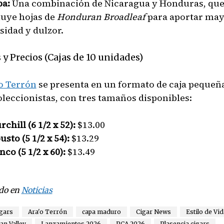
pa:
Una combinación de Nicaragua y Honduras, qu
luye hojas de
Honduran Broadleaf
para aportar ma
sidad y dulzor.
s y Precios (Cajas de 10 unidades)
o Terrón
se presenta en un formato de caja pequeña
oleccionistas, con tres tamaños disponibles:
chill (6 1/2 x 52):
$13.00
sto (5 1/2 x 54):
$13.29
co (5 1/2 x 60):
$13.49
do en
Noticias
igars
Ara'o Terrón
capa maduro
Cigar News
Estilo de Vid
an Valley
Lanzamientos 2026
PCA 2026
Plasencia cigars