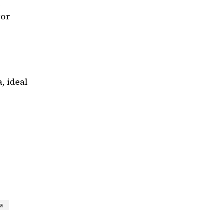
e
yor
, ideal
a