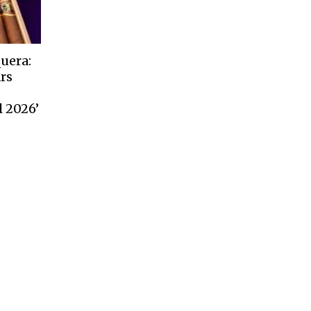
quera:
rs
l 2026’