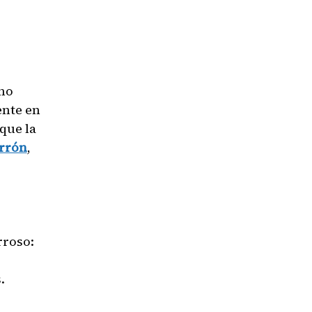
ano
ente en
que la
errón
,
rroso:
.