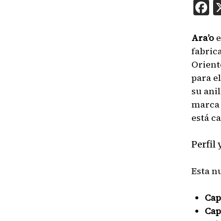
F
Ara’o
e
fabric
Orient
para e
su ani
marca 
está c
Perfil
Esta n
Cap
Cap