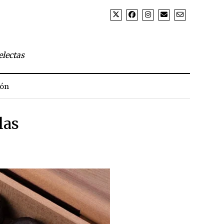
electas
ión
las