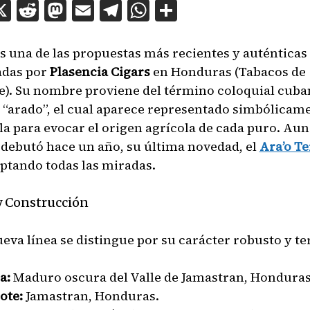
acebook
X
Reddit
Mastodon
Email
Telegram
WhatsApp
Compartir
s una de las propuestas más recientes y auténticas
adas por
Plasencia Cigars
en Honduras (Tabacos de
e). Su nombre proviene del término coloquial cub
l “arado”, el cual aparece representado simbólicam
lla para evocar el origen agrícola de cada puro. Aun
debutó hace un año, su última novedad, el
Ara’o T
aptando todas las miradas.
 y Construcción
ueva línea se distingue por su carácter robusto y te
a:
Maduro oscura del Valle de Jamastran, Honduras
ote:
Jamastran, Honduras.