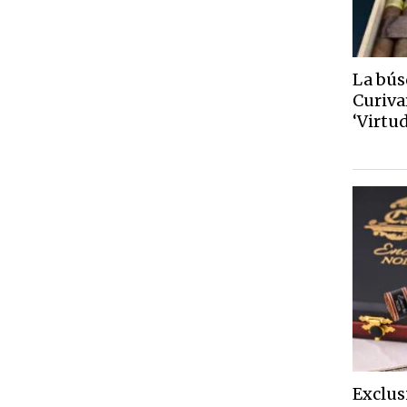
La bús
Curiva
‘Virtu
Exclus