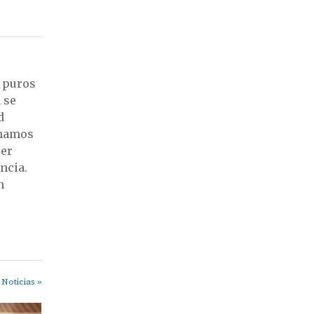
e puros
 se
d
inamos
cer
ncia.
n
Noticias »