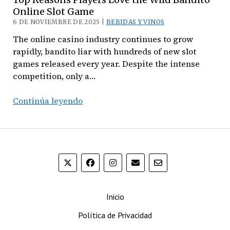
d’Abruzzo
Online Slot Game
6 DE NOVIEMBRE DE 2025 |
BEBIDAS Y VINOS
The online casino industry continues to grow
rapidly, bandito liar with hundreds of new slot
games released every year. Despite the intense
competition, only a…
Top
Continúa leyendo
Reasons
Players
Love
the
Wild
Bandito
Online
Inicio
Slot
Game
Política de Privacidad