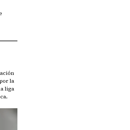
e
tación
por la
a liga
ica.