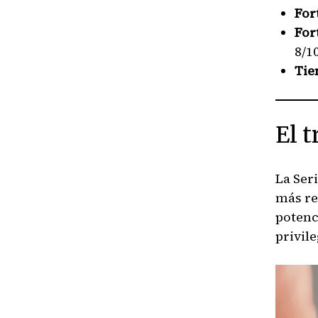
For
For
8/1
Tie
El t
La Ser
más re
potenc
privile