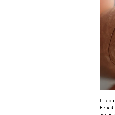
La com
Ecuado
especi