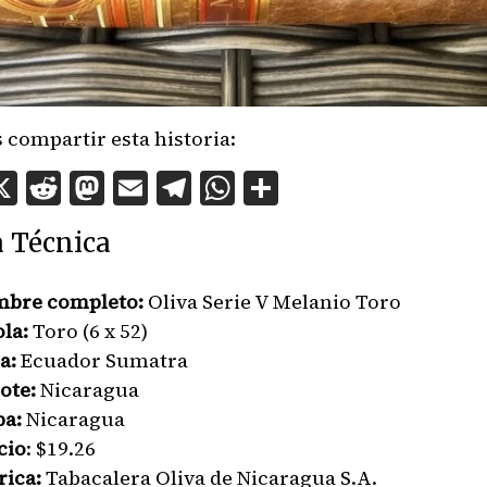
 compartir esta historia:
acebook
X
Reddit
Mastodon
Email
Telegram
WhatsApp
Compartir
a Técnica
bre completo:
Oliva Serie V Melanio Toro
ola:
Toro (6 x 52)
a:
Ecuador Sumatra
ote:
Nicaragua
pa:
Nicaragua
cio
: $19.26
rica:
Tabacalera Oliva de Nicaragua S.A.