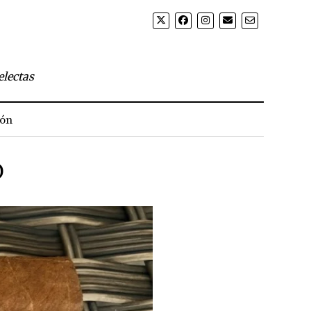
electas
ión
O