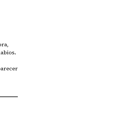
ora,
abios.
parecer