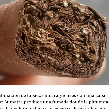
binación de tabacos nicaragüenses con una capa
r Sumatra produce una fumada donde la pimienta,
as, la madera tostada y el cacao se desarrollan con