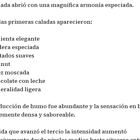
ada abrió con una magnífica armonía especiada.
las primeras caladas aparecieron:
ienta elegante
era especiada
tados suaves
nut
z moscada
colate con leche
eralidad ligera
ducción de humo fue abundante y la sensación en 
emente densa y saboreable.
da que avanzó el tercio la intensidad aumentó
sivamente desde niveles medios hasta situarse entr