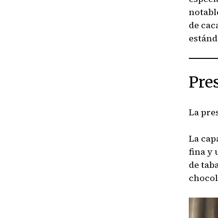
notabl
de cac
estánda
Pre
La pre
La cap
fina y
de tab
chocol