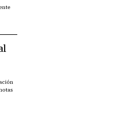
ente
al
ación
 notas