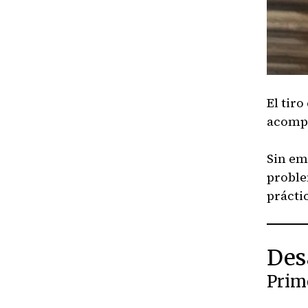
El tir
acompa
Sin em
proble
prácti
Des
Prime