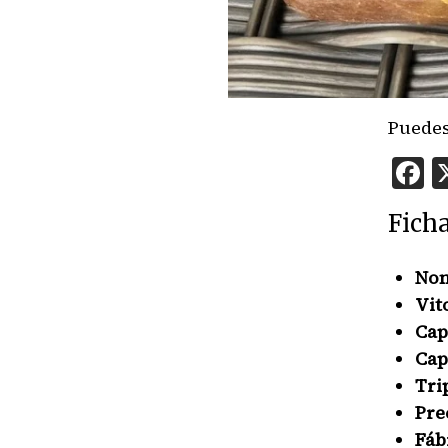
Puedes
F
Fich
Nom
Vit
Cap
Cap
Tri
Pre
Fáb