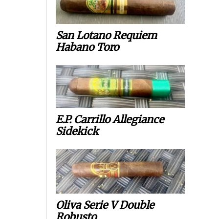
San Lotano Requiem
Habano Toro
E.P. Carrillo Allegiance
Sidekick
Oliva Serie V Double
Robusto