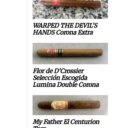
WARPED THE DEVIL’S
HANDS Corona Extra
Flor de D’Crossier
Selección Escogida
Lumina Double Corona
My Father El Centurion