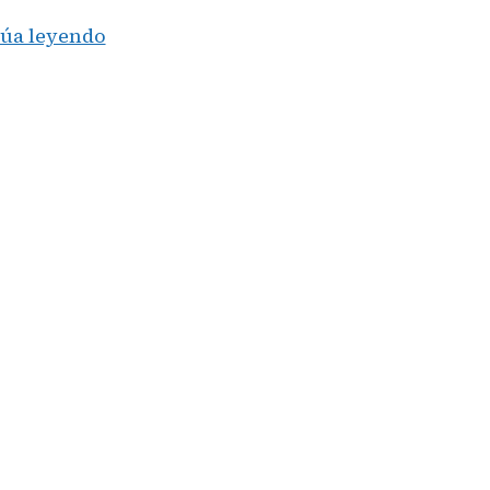
Potencia
úa leyendo
en
Cepo
70:
J.C.
Newman
presenta
‘Brick
House
Maduro
The
Commodore’