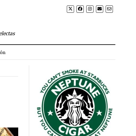
electas
ión