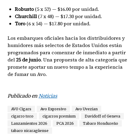
Robusto
(5 x 52) — $16.00 por unidad.
Churchill
(7 x 48) — $17.30 por unidad.
Toro
(6 x 54) — $17.80 por unidad.
Los embarques oficiales hacia los distribuidores y
humidores más selectos de Estados Unidos están
programados para comenzar de inmediato a partir
del
25 de junio
. Una propuesta de alta categoría que
promete aportar un nuevo tempo a la experiencia
de fumar un Avo.
Publicado en
Noticias
AVO Cigars
Avo Expresivo
Avo Uvezian
cigarro toro
cigarros premium
Davidoff of Geneva
Lanzamientos 2026
PCA 2026
Tabaco Hondureño
tabaco nicaragüense