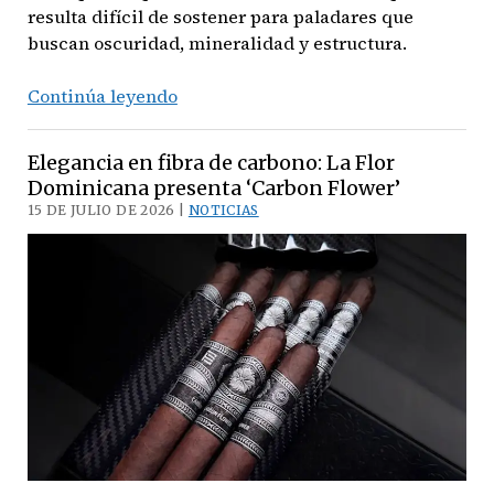
resulta difícil de sostener para paladares que
buscan oscuridad, mineralidad y estructura.
Perdomo
Continúa leyendo
30th
Anniversary
Elegancia en fibra de carbono: La Flor
Box-
Dominicana presenta ‘Carbon Flower’
Pressed
15 DE JULIO DE 2026 |
NOTICIAS
Connecticut
Torpedo
7
x
54