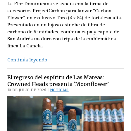
La Flor Dominicana se asocia con la firma de
accesorios ProjectCarbon para lanzar "Carbon
Flower", un exclusivo Toro (6 x 54) de fortaleza alta.
Presentado en un lujoso estuche de fibra de
carbono de 5 unidades, combina capa y capote de
San Andrés maduro con tripa de la emblemática
finca La Canela.
Elegancia
Continúa leyendo
en
fibra
El regreso del espíritu de Las Mareas:
de
Crowned Heads presenta ‘Moonflower’
carbono:
10 DE JULIO DE 2026 |
NOTICIAS
La
Flor
Dominicana
presenta
‘Carbon
Flower’