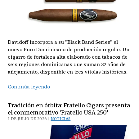
Davidoff incorpora a su "Black Band Series" el
nuevo Puro Dominicano de producción regular. Un
cigarro de fortaleza alta elaborado con tabacos de
seis regiones dominicanas que suman 32 años de
añejamiento, disponible en tres vitolas históricas.
Un
Continúa leyendo
regreso
triunfal
Tradición en órbita: Fratello Cigars presenta
a
el conmemorativo ‘Fratello USA 250’
las
1 DE JULIO DE 2026 |
NOTICIAS
raíces:
Davidoff
presenta