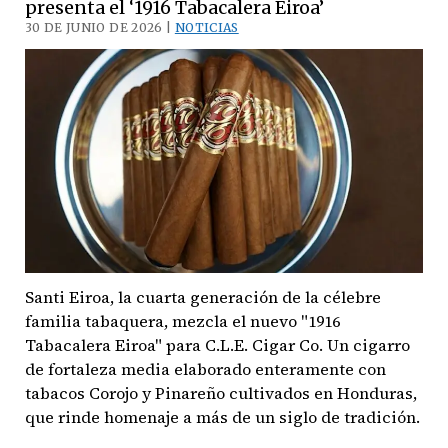
presenta el ‘1916 Tabacalera Eiroa’
Cigars
30 DE JUNIO DE 2026 |
NOTICIAS
presenta
el
conmemorativo
‘Fratello
USA
250’
Santi Eiroa, la cuarta generación de la célebre
familia tabaquera, mezcla el nuevo "1916
Tabacalera Eiroa" para C.L.E. Cigar Co. Un cigarro
de fortaleza media elaborado enteramente con
tabacos Corojo y Pinareño cultivados en Honduras,
que rinde homenaje a más de un siglo de tradición.