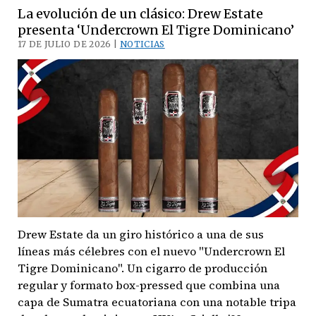
la
La evolución de un clásico: Drew Estate
capa:
presenta ‘Undercrown El Tigre Dominicano’
General
17 DE JULIO DE 2026 |
NOTICIAS
Cigar
Co.
redefine
la
serie
Macanudo
Drew Estate da un giro histórico a una de sus
líneas más célebres con el nuevo "Undercrown El
Tigre Dominicano". Un cigarro de producción
regular y formato box-pressed que combina una
capa de Sumatra ecuatoriana con una notable tripa