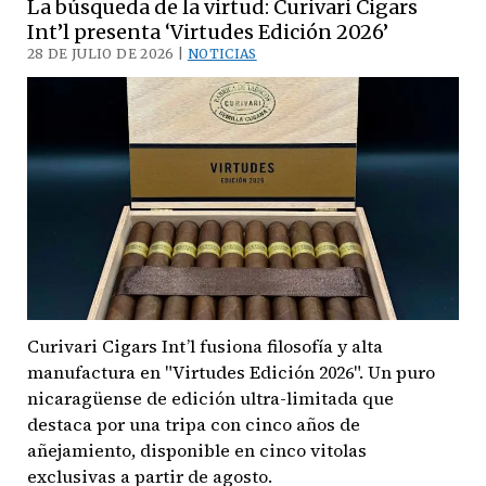
La búsqueda de la virtud: Curivari Cigars
condensado:
Int’l presenta ‘Virtudes Edición 2026’
Illusione
28 DE JULIO DE 2026 |
NOTICIAS
Cigars
recupera
el
‘MK
Ultra’
Curivari Cigars Int’l fusiona filosofía y alta
manufactura en "Virtudes Edición 2026". Un puro
nicaragüense de edición ultra-limitada que
destaca por una tripa con cinco años de
añejamiento, disponible en cinco vitolas
exclusivas a partir de agosto.