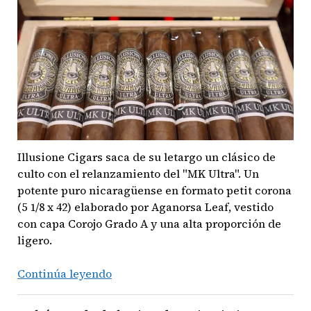
La
Bomba
Warhead
12’
Illusione Cigars saca de su letargo un clásico de
culto con el relanzamiento del "MK Ultra". Un
potente puro nicaragüense en formato petit corona
(5 1/8 x 42) elaborado por Aganorsa Leaf, vestido
con capa Corojo Grado A y una alta proporción de
ligero.
Intensidad
Continúa leyendo
en
formato