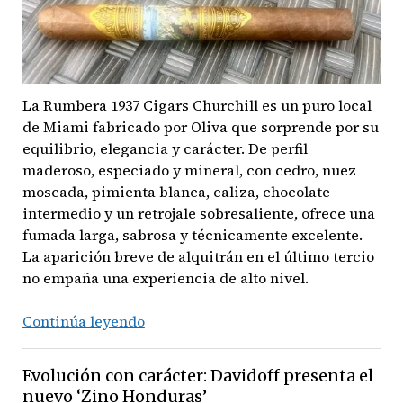
Crowned
Heads
presenta
‘Moonflower’
La Rumbera 1937 Cigars Churchill es un puro local
de Miami fabricado por Oliva que sorprende por su
equilibrio, elegancia y carácter. De perfil
maderoso, especiado y mineral, con cedro, nuez
moscada, pimienta blanca, caliza, chocolate
intermedio y un retrojale sobresaliente, ofrece una
fumada larga, sabrosa y técnicamente excelente.
La aparición breve de alquitrán en el último tercio
no empaña una experiencia de alto nivel.
La
Continúa leyendo
Rumbera
1937
Evolución con carácter: Davidoff presenta el
Cigars
nuevo ‘Zino Honduras’