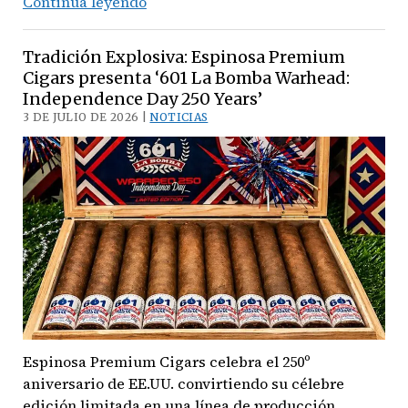
Evolución
Continúa leyendo
con
carácter:
Tradición Explosiva: Espinosa Premium
Davidoff
Cigars presenta ‘601 La Bomba Warhead:
presenta
Independence Day 250 Years’
el
3 DE JULIO DE 2026 |
NOTICIAS
nuevo
‘Zino
Honduras’
Espinosa Premium Cigars celebra el 250º
aniversario de EE.UU. convirtiendo su célebre
edición limitada en una línea de producción