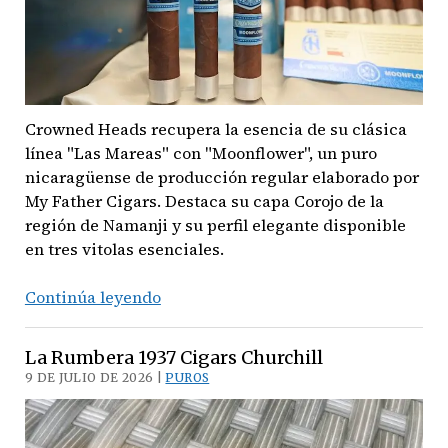
Crowned Heads recupera la esencia de su clásica
línea "Las Mareas" con "Moonflower", un puro
nicaragüense de producción regular elaborado por
My Father Cigars. Destaca su capa Corojo de la
región de Namanji y su perfil elegante disponible
en tres vitolas esenciales.
El
Continúa leyendo
regreso
del
La Rumbera 1937 Cigars Churchill
espíritu
9 DE JULIO DE 2026 |
PUROS
de
Las
Mareas: