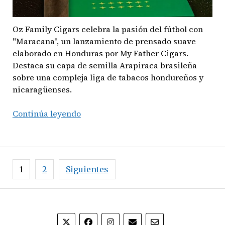
Oz Family Cigars celebra la pasión del fútbol con
"Maracana", un lanzamiento de prensado suave
elaborado en Honduras por My Father Cigars.
Destaca su capa de semilla Arapiraca brasileña
sobre una compleja liga de tabacos hondureños y
nicaragüenses.
Fútbol,
Continúa leyendo
Pasión
y
Tabaco:
Oz
Paginación
1
2
Siguientes
Family
de
Cigars
entradas
presenta
‘Maracana’