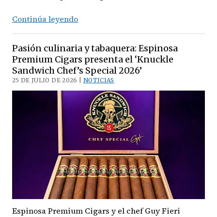
La
Continúa leyendo
búsqueda
de
Pasión culinaria y tabaquera: Espinosa
la
Premium Cigars presenta el ‘Knuckle
virtud:
Sandwich Chef’s Special 2026’
Curivari
25 DE JULIO DE 2026 |
NOTICIAS
Cigars
Int’l
presenta
‘Virtudes
Edición
2026’
Espinosa Premium Cigars y el chef Guy Fieri