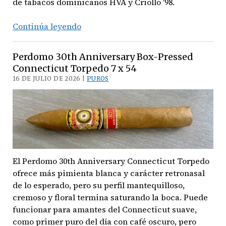
de tabacos dominicanos HVA y Criollo '98.
La
Continúa leyendo
evolución
de
Perdomo 30th Anniversary Box-Pressed
un
Connecticut Torpedo 7 x 54
clásico:
16 DE JULIO DE 2026 |
PUROS
Drew
Estate
presenta
‘Undercrown
El
Tigre
Dominicano’
El Perdomo 30th Anniversary Connecticut Torpedo
ofrece más pimienta blanca y carácter retronasal
de lo esperado, pero su perfil mantequilloso,
cremoso y floral termina saturando la boca. Puede
funcionar para amantes del Connecticut suave,
como primer puro del día con café oscuro, pero