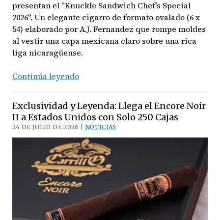
presentan el "Knuckle Sandwich Chef’s Special
2026". Un elegante cigarro de formato ovalado (6 x
54) elaborado por A.J. Fernandez que rompe moldes
al vestir una capa mexicana claro sobre una rica
liga nicaragüense.
Pasión
Continúa leyendo
culinaria
y
Exclusividad y Leyenda: Llega el Encore Noir
tabaquera:
II a Estados Unidos con Solo 250 Cajas
Espinosa
24 DE JULIO DE 2026 |
NOTICIAS
Premium
Cigars
presenta
el
‘Knuckle
Sandwich
Chef’s
Special