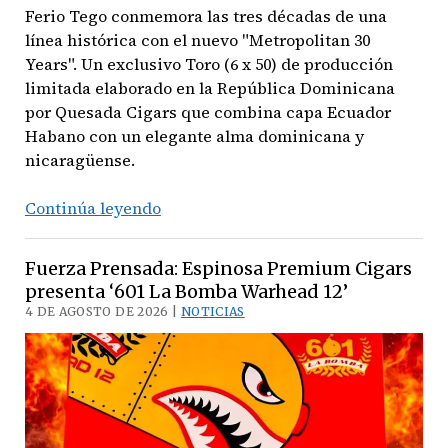
Ferio Tego conmemora las tres décadas de una
línea histórica con el nuevo "Metropolitan 30
Years". Un exclusivo Toro (6 x 50) de producción
limitada elaborado en la República Dominicana
por Quesada Cigars que combina capa Ecuador
Habano con un elegante alma dominicana y
nicaragüense.
Tres
Continúa leyendo
décadas
de
Fuerza Prensada: Espinosa Premium Cigars
elegancia
presenta ‘601 La Bomba Warhead 12’
urbana:
4 DE AGOSTO DE 2026 |
NOTICIAS
Ferio
Tego
presenta
el
‘Metropolitan
30