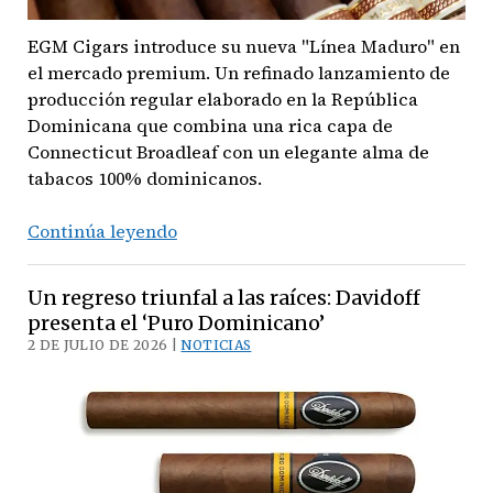
EGM Cigars introduce su nueva "Línea Maduro" en
el mercado premium. Un refinado lanzamiento de
producción regular elaborado en la República
Dominicana que combina una rica capa de
Connecticut Broadleaf con un elegante alma de
tabacos 100% dominicanos.
Sofisticación
Continúa leyendo
Europea:
EGM
Un regreso triunfal a las raíces: Davidoff
Cigars
presenta el ‘Puro Dominicano’
presenta
2 DE JULIO DE 2026 |
NOTICIAS
su
nueva
‘Línea
Maduro’