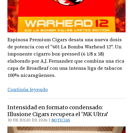
Years’
Espinosa Premium Cigars desata una nueva dosis
de potencia con el "601 La Bomba Warhead 12". Un
imponente cigarro box-pressed (6 1/8 x 58)
elaborado por A.J. Fernandez que combina una rica
capa de Broadleaf con una intensa liga de tabacos
100% nicaragüenses.
Fuerza
Continúa leyendo
Prensada:
Espinosa
Intensidad en formato condensado:
Premium
Illusione Cigars recupera el ‘MK Ultra’
Cigars
30 DE JULIO DE 2026 |
NOTICIAS
presenta
‘601