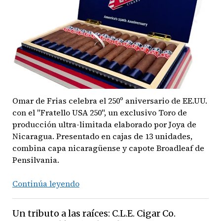
el
‘Puro
Dominicano’
Omar de Frias celebra el 250º aniversario de EE.UU.
con el "Fratello USA 250", un exclusivo Toro de
producción ultra-limitada elaborado por Joya de
Nicaragua. Presentado en cajas de 13 unidades,
combina capa nicaragüense y capote Broadleaf de
Pensilvania.
Tradición
Continúa leyendo
en
órbita:
Un tributo a las raíces: C.L.E. Cigar Co.
Fratello