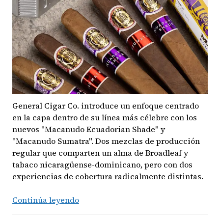
II
a
Estados
Unidos
con
Solo
250
Cajas
General Cigar Co. introduce un enfoque centrado
en la capa dentro de su línea más célebre con los
nuevos "Macanudo Ecuadorian Shade" y
"Macanudo Sumatra". Dos mezclas de producción
regular que comparten un alma de Broadleaf y
tabaco nicaragüense-dominicano, pero con dos
experiencias de cobertura radicalmente distintas.
Madurez
Continúa leyendo
en