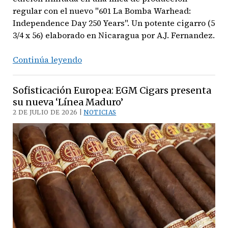
regular con el nuevo "601 La Bomba Warhead:
Independence Day 250 Years". Un potente cigarro (5
3/4 x 56) elaborado en Nicaragua por A.J. Fernandez.
Tradición
Continúa leyendo
Explosiva:
Espinosa
Sofisticación Europea: EGM Cigars presenta
Premium
su nueva ‘Línea Maduro’
Cigars
2 DE JULIO DE 2026 |
NOTICIAS
presenta
‘601
La
Bomba
Warhead:
Independence
Day
250
Years’