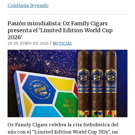
Un
Continúa leyendo
tributo
a
Pasión mundialista: Oz Family Cigars
las
presenta el ‘Limited Edition World Cup
raíces:
2026’
C.L.E.
29 DE JUNIO DE 2026 |
NOTICIAS
Cigar
Co.
presenta
el
‘1916
Tabacalera
Eiroa’
Oz Family Cigars celebra la cita futbolística del
año con el "Limited Edition World Cup 2026", un