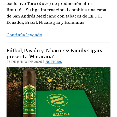
exclusivo Toro (6 x 50) de producción ultra-
limitada. Su liga internacional combina una capa
de San Andrés Mexicano con tabacos de EE.UU.,
Ecuador, Brasil, Nicaragua y Honduras.
Pasión
Continúa leyendo
mundialista:
Oz
Fútbol, Pasión y Tabaco: Oz Family Cigars
Family
presenta ‘Maracana’
Cigars
27 DE JUNIO DE 2026 |
NOTICIAS
presenta
el
‘Limited
Edition
World
Cup
2026’