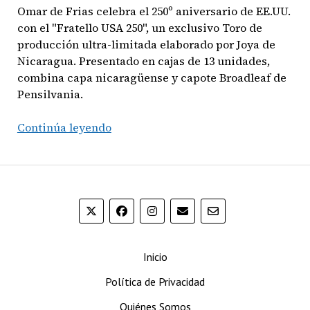
Omar de Frias celebra el 250º aniversario de EE.UU.
con el "Fratello USA 250", un exclusivo Toro de
producción ultra-limitada elaborado por Joya de
Nicaragua. Presentado en cajas de 13 unidades,
combina capa nicaragüense y capote Broadleaf de
Pensilvania.
Tradición
Continúa leyendo
en
órbita:
Fratello
Cigars
presenta
el
conmemorativo
Inicio
‘Fratello
USA
Política de Privacidad
250’
Quiénes Somos