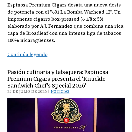
Espinosa Premium Cigars desata una nueva dosis
de potencia con el "601 La Bomba Warhead 12". Un
imponente cigarro box-pressed (6 1/8 x 58)
elaborado por A.J. Fernandez que combina una rica
capa de Broadleaf con una intensa liga de tabacos
100% nicaragüenses.
Fuerza
Continúa leyendo
Prensada:
Espinosa
Pasión culinaria y tabaquera: Espinosa
Premium
Premium Cigars presenta el ‘Knuckle
Cigars
Sandwich Chef’s Special 2026’
presenta
25 DE JULIO DE 2026 |
NOTICIAS
‘601
La
Bomba
Warhead
12’