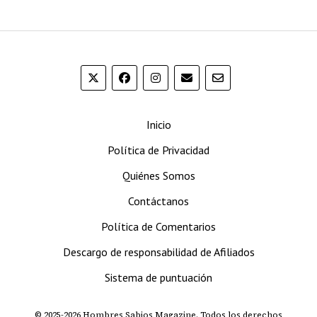
A.J.
Fernandez
presenta
“Amar”:
Un
tributo
a
Inicio
sus
raíces
Política de Privacidad
y
Quiénes Somos
la
gratitud
Contáctanos
Política de Comentarios
Descargo de responsabilidad de Afiliados
Sistema de puntuación
© 2025-2026 Hombres Sabios Magazine. Todos los derechos