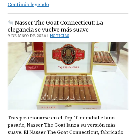
Continúa leyendo
Por
petición
Nasser The Goat Connecticut: La
popular:
elegancia se vuelve más suave
Llega
9 DE MAYO DE 2026 |
NOTICIAS
el
Viva
La
Vida
Connecticut
Churchill
Tras posicionarse en el Top 10 mundial el año
pasado, Nasser The Goat lanza su versión más
suave. El Nasser The Goat Connecticut, fabricado