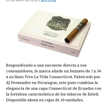
19 DE MAYO DE 2026 |
NOTICIAS
elegancia
de
un
amanecer
nicaragüense
Respondiendo a una encuesta directa a sus
consumidores, la marca añade un formato de 7 x 54
a su línea Viva La Vida Connecticut. Fabricado por
AJ Fernandez en Nicaragua, este puro combina la
elegancia de una capa Connecticut de Ecuador con
la fortaleza característica de los tabacos de Estelí.
Disponible ahora en cajas de 10 unidades.