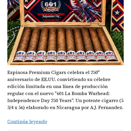
presenta
el
‘Knuckle
Sandwich
Chef’s
Special
2026’
Espinosa Premium Cigars celebra el 250º
aniversario de EE.UU. convirtiendo su célebre
edición limitada en una línea de producción
regular con el nuevo "601 La Bomba Warhead:
Independence Day 250 Years". Un potente cigarro (5
3/4 x 56) elaborado en Nicaragua por A.J. Fernandez.
Tradición
Continúa leyendo
Explosiva: