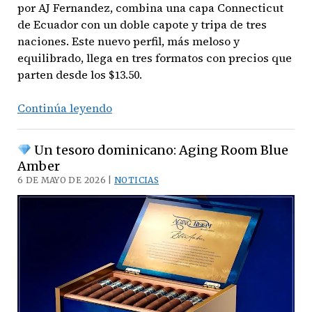
por AJ Fernandez, combina una capa Connecticut
de Ecuador con un doble capote y tripa de tres
naciones. Este nuevo perfil, más meloso y
equilibrado, llega en tres formatos con precios que
parten desde los $13.50.
Continúa leyendo
Nasser
The
Un tesoro dominicano: Aging Room Blue
Goat
Amber
Connecticut:
6 DE MAYO DE 2026 |
NOTICIAS
La
elegancia
se
vuelve
más
suave