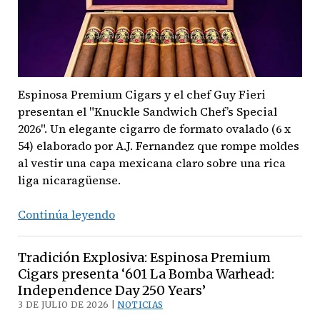
Espinosa Premium Cigars y el chef Guy Fieri
presentan el "Knuckle Sandwich Chef’s Special
2026". Un elegante cigarro de formato ovalado (6 x
54) elaborado por A.J. Fernandez que rompe moldes
al vestir una capa mexicana claro sobre una rica
liga nicaragüense.
Pasión
Continúa leyendo
culinaria
y
Tradición Explosiva: Espinosa Premium
tabaquera:
Cigars presenta ‘601 La Bomba Warhead:
Espinosa
Independence Day 250 Years’
Premium
3 DE JULIO DE 2026 |
NOTICIAS
Cigars