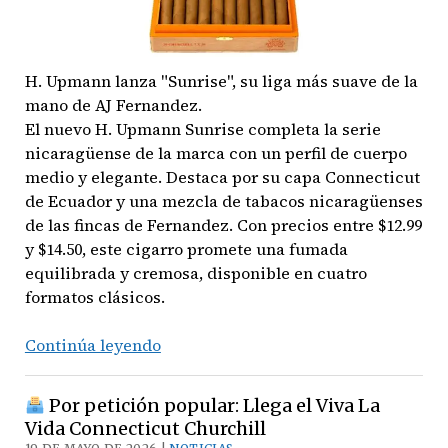
H. Upmann lanza "Sunrise", su liga más suave de la
mano de AJ Fernandez.
El nuevo H. Upmann Sunrise completa la serie
nicaragüense de la marca con un perfil de cuerpo
medio y elegante. Destaca por su capa Connecticut
de Ecuador y una mezcla de tabacos nicaragüenses
de las fincas de Fernandez. Con precios entre $12.99
y $14.50, este cigarro promete una fumada
equilibrada y cremosa, disponible en cuatro
formatos clásicos.
Continúa leyendo
H.
Upmann
Por petición popular: Llega el Viva La
Sunrise:
Vida Connecticut Churchill
La