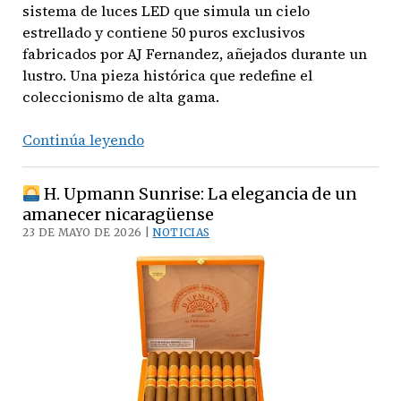
sistema de luces LED que simula un cielo
estrellado y contiene 50 puros exclusivos
fabricados por AJ Fernandez, añejados durante un
lustro. Una pieza histórica que redefine el
coleccionismo de alta gama.
Continúa leyendo
Un
espectáculo
H. Upmann Sunrise: La elegancia de un
celestial:
amanecer nicaragüense
Humidor
23 DE MAYO DE 2026 |
NOTICIAS
Montecristo
“Follow
The
Stars”