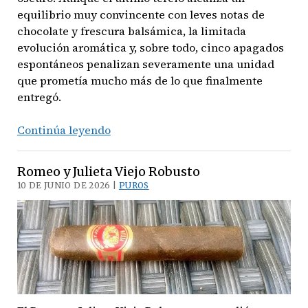
equilibrio muy convincente con leves notas de
chocolate y frescura balsámica, la limitada
evolución aromática y, sobre todo, cinco apagados
espontáneos penalizan severamente una unidad
que prometía mucho más de lo que finalmente
entregó.
Romeo
Continúa leyendo
y
Julieta
Romeo y Julieta Viejo Robusto
Reserva
10 DE JUNIO DE 2026 |
PUROS
Real
Nicaragua
Profundo
–
Toro