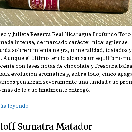
eo y Julieta Reserva Real Nicaragua Profundo Toro
mada intensa, de marcado carácter nicaragüense,
uida sobre pimienta negra, mineralidad, tostados y
. Aunque el último tercio alcanza un equilibrio m
cente con leves notas de chocolate y frescura bals
itada evolución aromática y, sobre todo, cinco apag
áneos penalizan severamente una unidad que pro
más de lo que finalmente entregó.
Romeo
úa leyendo
y
Julieta
stoff Sumatra Matador
Reserva