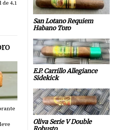
 de 4.1
San Lotano Requiem
Habano Toro
oro
E.P. Carrillo Allegiance
Sidekick
brante
Oliva Serie V Double
leve
Robusto