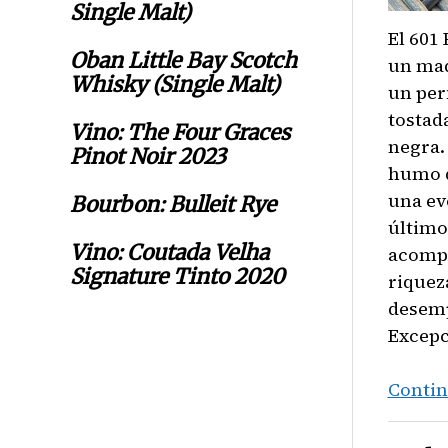
Single Malt)
El 601
Oban Little Bay Scotch
un mad
Whisky (Single Malt)
un per
tostad
Vino: The Four Graces
negra.
Pinot Noir 2023
humo d
una ev
Bourbon: Bulleit Rye
último
Vino: Coutada Velha
acompa
Signature Tinto 2020
riquez
desemp
Excep
Contin