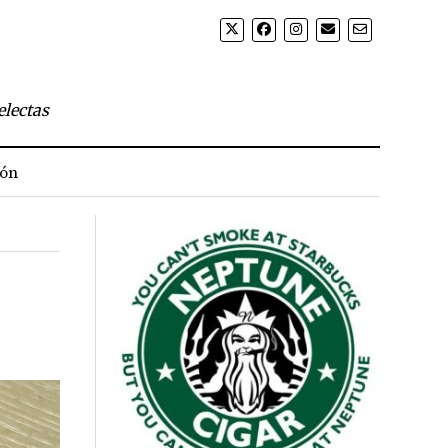
electas
ión