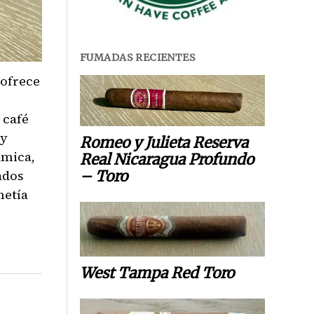
FUMADAS RECIENTES
 ofrece
 café
uy
Romeo y Julieta Reserva
ámica,
Real Nicaragua Profundo
– Toro
ados
metía
West Tampa Red Toro