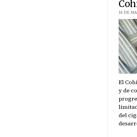
Coh
14 DE MA
El Coh
y de c
progre
limita
del ci
desarr