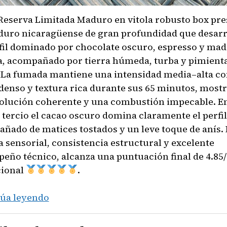
 Reserva Limitada Maduro en vitola robusto box pre
uro nicaragüense de gran profundidad que desarr
fil dominado por chocolate oscuro, espresso y mad
a, acompañado por tierra húmeda, turba y pimient
 La fumada mantiene una intensidad media–alta c
enso y textura rica durante sus 65 minutos, most
olución coherente y una combustión impecable. En
 tercio el cacao oscuro domina claramente el perfil
ñado de matices tostados y un leve toque de anís. 
a sensorial, consistencia estructural y excelente
eño técnico, alcanza una puntuación final de 4.85
cional
.
601
úa leyendo
Reserva
Limitada