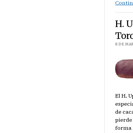
Contin
H. 
Tor
8 DE MAR
El H. 
especi
de cac
pierde
forma 