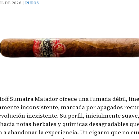
IL DE 2026 |
PUROS
Real
Nicaragua
Profundo
–
Toro
stoff Sumatra Matador ofrece una fumada débil, line
amente inconsistente, marcada por apagados recu
volución inexistente. Su perfil, inicialmente suave
 hacia notas herbales y químicas desagradables qu
n a abandonar la experiencia. Un cigarro que no c