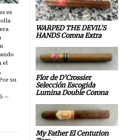
ss es
olla
WARPED THE DEVIL’S
era
HANDS Corona Extra
a
on
rando
 el
,
Flor de D’Crossier
Por su
Selección Escogida
Lumina Double Corona
/5 —
My Father El Centurion