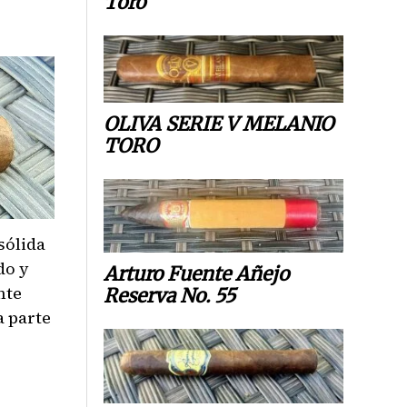
Toro
OLIVA SERIE V MELANIO
TORO
sólida
do y
Arturo Fuente Añejo
nte
Reserva No. 55
a parte