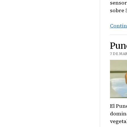
sensor
sobre 5
Contin
Pun
7 DE MAR
El Pun
domina
vegeta