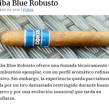
iba Blue Robusto
Maduro
RZO DE 2026 |
PUROS
—
Robusto
Box
Press
iba Blue Robusto ofrece una fumada técnicamente 
ombustión ejemplar, con un perfil aromático refina
sivo. Sin embargo, la experiencia queda parcialme
da por un tiro demasiado restringido durante buen
garro y por una evolución sensorial que tarda en
ollarse.