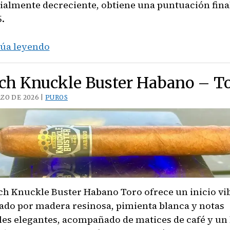
ialmente decreciente, obtiene una puntuación final
.
H.
úa leyendo
Upmann
by
ch Knuckle Buster Habano – T
AJ
ZO DE 2026 |
PUROS
Fernández
–
Vitola
Toro
ch Knuckle Buster Habano Toro ofrece un inicio vi
do por madera resinosa, pimienta blanca y notas
les elegantes, acompañado de matices de café y un 