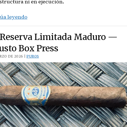
estructura ni en ejecución.
Kristoff
úa leyendo
Sumatra
Matador
 Reserva Limitada Maduro —
usto Box Press
RZO DE 2026 |
PUROS