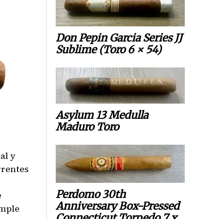
Don Pepin Garcia Series JJ
Sublime (Toro 6 × 54)
Asylum 13 Medulla
Maduro Toro
al y
rrentes
,
Perdomo 30th
e
Anniversary Box-Pressed
umple
Connecticut Torpedo 7 x