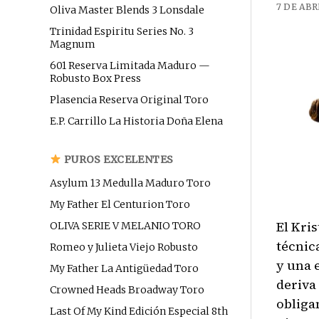
7 DE ABR
Oliva Master Blends 3 Lonsdale
Trinidad Espiritu Series No. 3
Magnum
601 Reserva Limitada Maduro —
Robusto Box Press
Plasencia Reserva Original Toro
E.P. Carrillo La Historia Doña Elena
PUROS EXCELENTES
Asylum 13 Medulla Maduro Toro
My Father El Centurion Toro
El Kri
OLIVA SERIE V MELANIO TORO
técnic
Romeo y Julieta Viejo Robusto
y una e
My Father La Antigüedad Toro
deriva
Crowned Heads Broadway Toro
obliga
Last Of My Kind Edición Especial 8th