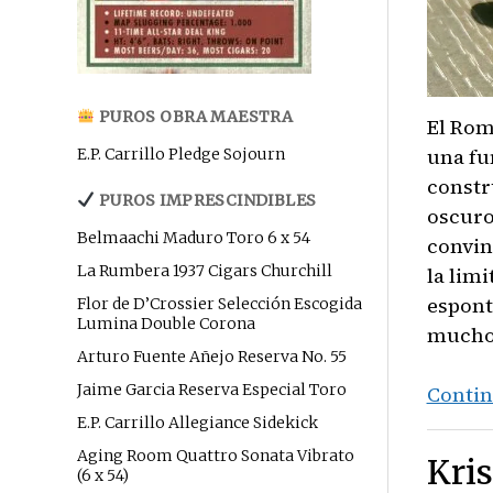
PUROS OBRA MAESTRA
El Rom
una fu
E.P. Carrillo Pledge Sojourn
constr
PUROS IMPRESCINDIBLES
oscuro
Belmaachi Maduro Toro 6 x 54
convin
La Rumbera 1937 Cigars Churchill
la lim
espont
Flor de D’Crossier Selección Escogida
Lumina Double Corona
mucho 
Arturo Fuente Añejo Reserva No. 55
Jaime Garcia Reserva Especial Toro
Contin
E.P. Carrillo Allegiance Sidekick
Aging Room Quattro Sonata Vibrato
Kri
(6 x 54)