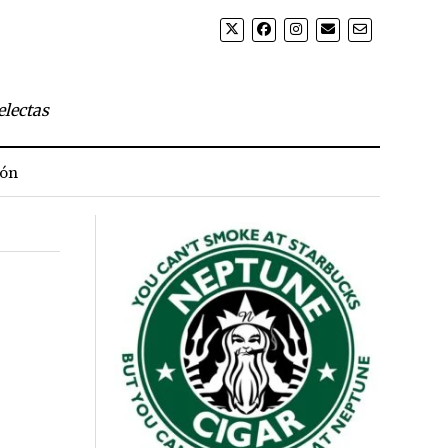
electas
ión