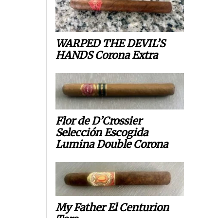
WARPED THE DEVIL’S
HANDS Corona Extra
Flor de D’Crossier
Selección Escogida
Lumina Double Corona
My Father El Centurion