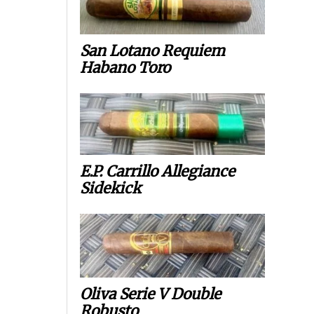
San Lotano Requiem
Habano Toro
E.P. Carrillo Allegiance
Sidekick
Oliva Serie V Double
Robusto