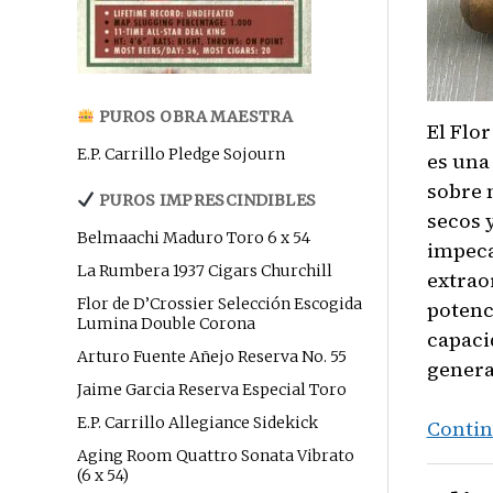
PUROS OBRA MAESTRA
El Flo
E.P. Carrillo Pledge Sojourn
es una
sobre 
PUROS IMPRESCINDIBLES
secos 
Belmaachi Maduro Toro 6 x 54
impeca
La Rumbera 1937 Cigars Churchill
extrao
Flor de D’Crossier Selección Escogida
potenc
Lumina Double Corona
capaci
Arturo Fuente Añejo Reserva No. 55
genera
Jaime Garcia Reserva Especial Toro
E.P. Carrillo Allegiance Sidekick
Contin
Aging Room Quattro Sonata Vibrato
(6 x 54)