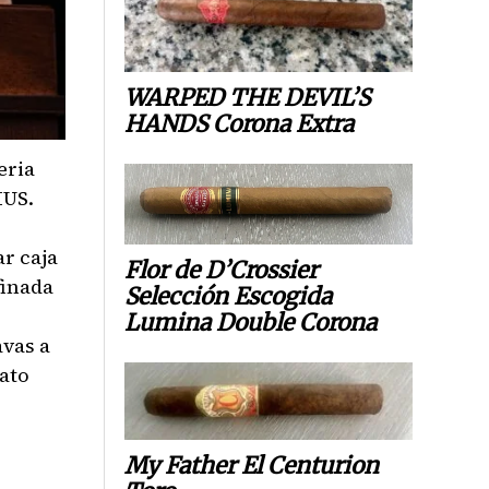
WARPED THE DEVIL’S
HANDS Corona Extra
eria
MUS.
r caja
Flor de D’Crossier
finada
Selección Escogida
Lumina Double Corona
avas a
ato
My Father El Centurion