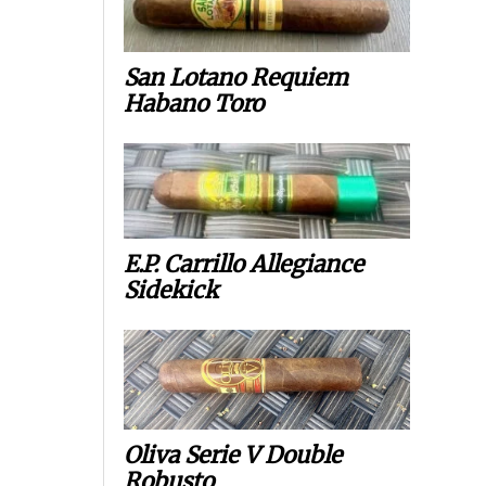
San Lotano Requiem
Habano Toro
E.P. Carrillo Allegiance
Sidekick
Oliva Serie V Double
Robusto