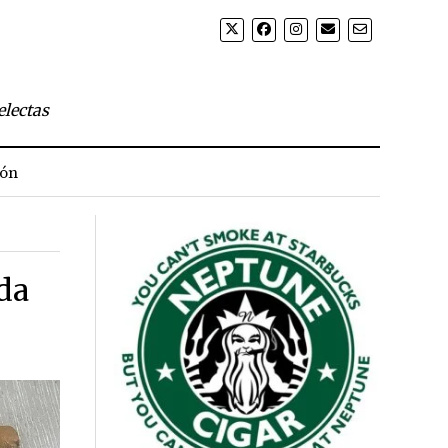
electas
ión
da