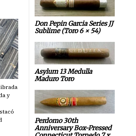
Don Pepin Garcia Series JJ
Sublime (Toro 6 × 54)
Asylum 13 Medulla
Maduro Toro
librada
da y
stacó
d
Perdomo 30th
Anniversary Box-Pressed
Connecticut Torpedo 7 x