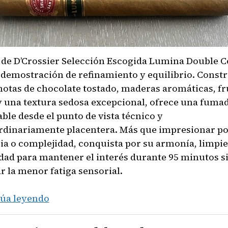
r de D’Crossier Selección Escogida Lumina Double 
 demostración de refinamiento y equilibrio. Const
notas de chocolate tostado, maderas aromáticas, fr
y una textura sedosa excepcional, ofrece una fuma
ble desde el punto de vista técnico y
rdinariamente placentera. Más que impresionar p
ia o complejidad, conquista por su armonía, limpie
dad para mantener el interés durante 95 minutos s
r la menor fatiga sensorial.
Flor
úa leyendo
de
D’Crossier