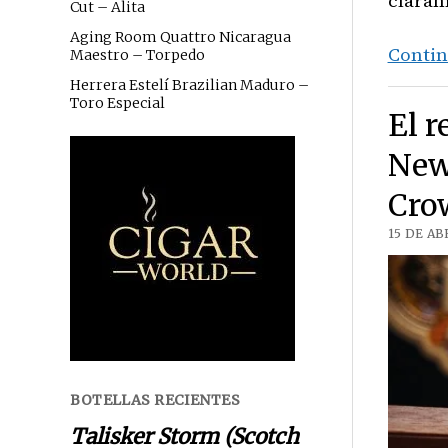
claram
Cut – Alita
Aging Room Quattro Nicaragua
Contin
Maestro – Torpedo
Herrera Estelí Brazilian Maduro –
Toro Especial
El r
New
Cr
15 DE AB
BOTELLAS RECIENTES
Talisker Storm (Scotch