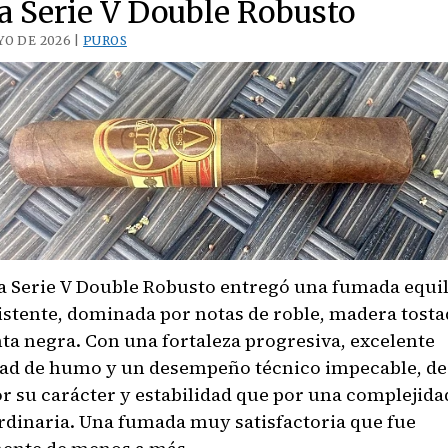
a Serie V Double Robusto
Selección
YO DE 2026 |
PUROS
Escogida
Lumina
Double
Corona
va Serie V Double Robusto entregó una fumada equi
istente, dominada por notas de roble, madera tosta
ta negra. Con una fortaleza progresiva, excelente
ad de humo y un desempeño técnico impecable, de
r su carácter y estabilidad que por una complejida
rdinaria. Una fumada muy satisfactoria que fue