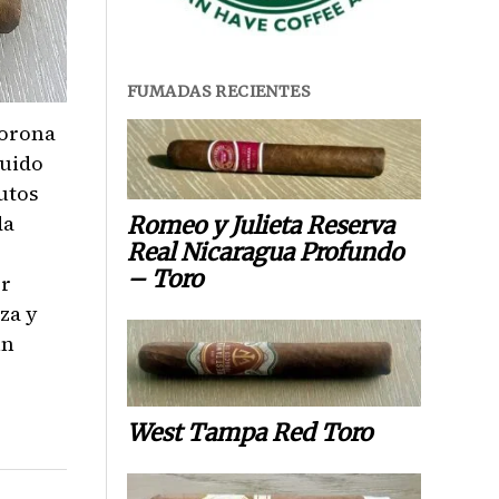
FUMADAS RECIENTES
Corona
ruido
utos
da
Romeo y Julieta Reserva
Real Nicaragua Profundo
– Toro
or
za y
in
West Tampa Red Toro