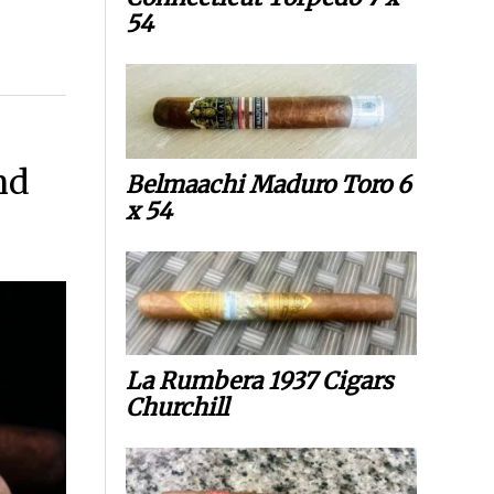
54
nd
Belmaachi Maduro Toro 6
x 54
La Rumbera 1937 Cigars
Churchill