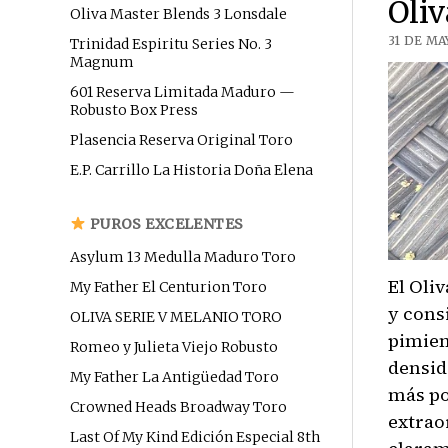
Oliv
Oliva Master Blends 3 Lonsdale
31 DE MA
Trinidad Espiritu Series No. 3
Magnum
601 Reserva Limitada Maduro —
Robusto Box Press
Plasencia Reserva Original Toro
E.P. Carrillo La Historia Doña Elena
PUROS EXCELENTES
Asylum 13 Medulla Maduro Toro
El Oli
My Father El Centurion Toro
y cons
OLIVA SERIE V MELANIO TORO
pimien
Romeo y Julieta Viejo Robusto
densid
My Father La Antigüedad Toro
más po
Crowned Heads Broadway Toro
extrao
Last Of My Kind Edición Especial 8th