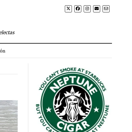
electas
ión