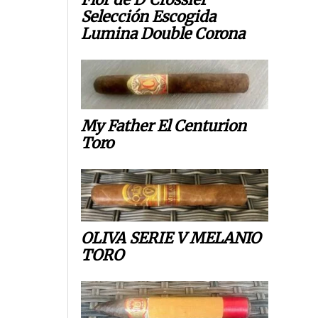
Selección Escogida
Lumina Double Corona
My Father El Centurion
Toro
OLIVA SERIE V MELANIO
TORO