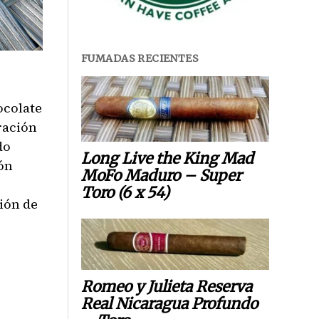
FUMADAS RECIENTES
ocolate
ración
do
Long Live the King Mad
ón
MoFo Maduro – Super
Toro (6 x 54)
ión de
Romeo y Julieta Reserva
Real Nicaragua Profundo