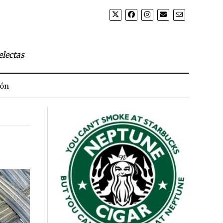
electas
ión