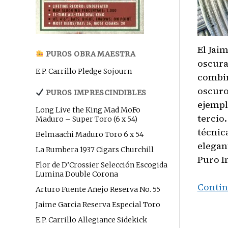
El Jai
PUROS OBRA MAESTRA
oscura
E.P. Carrillo Pledge Sojourn
combin
oscuro
PUROS IMPRESCINDIBLES
ejempl
Long Live the King Mad MoFo
tercio
Maduro – Super Toro (6 x 54)
técnic
Belmaachi Maduro Toro 6 x 54
elegan
La Rumbera 1937 Cigars Churchill
Puro I
Flor de D’Crossier Selección Escogida
Lumina Double Corona
Contin
Arturo Fuente Añejo Reserva No. 55
Jaime Garcia Reserva Especial Toro
E.P. Carrillo Allegiance Sidekick