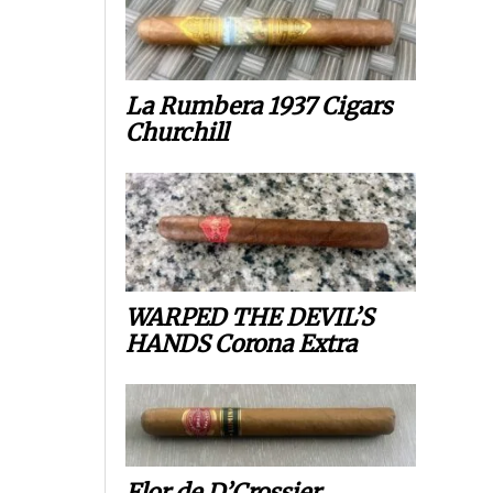
La Rumbera 1937 Cigars
Churchill
WARPED THE DEVIL’S
HANDS Corona Extra
Flor de D’Crossier