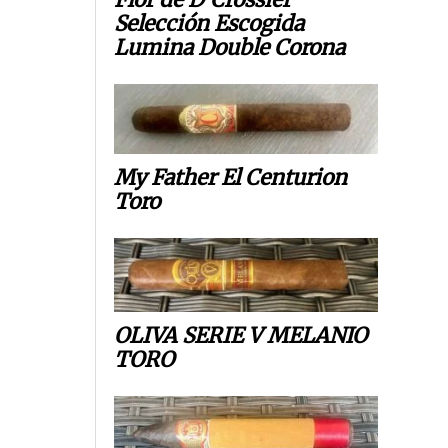
Selección Escogida
Lumina Double Corona
My Father El Centurion
Toro
OLIVA SERIE V MELANIO
TORO