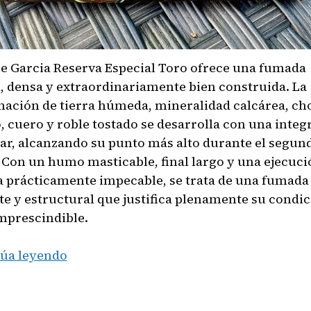
me Garcia Reserva Especial Toro ofrece una fumada
, densa y extraordinariamente bien construida. La
ación de tierra húmeda, mineralidad calcárea, ch
, cuero y roble tostado se desarrolla con una integ
ar, alcanzando su punto más alto durante el segun
. Con un humo masticable, final largo y una ejecuci
a prácticamente impecable, se trata de una fumada
te y estructural que justifica plenamente su condic
mprescindible.
Jaime
úa leyendo
Garcia
Reserva
Especial