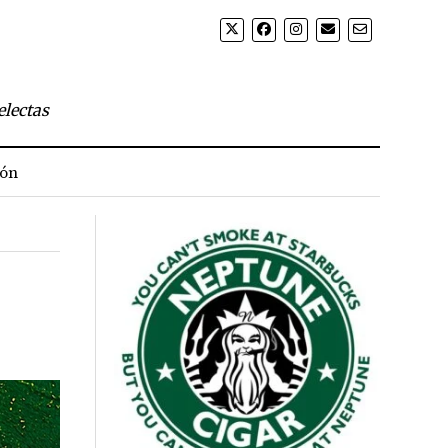
electas
ión