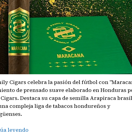
ily Cigars celebra la pasión del fútbol con "Maraca
iento de prensado suave elaborado en Honduras p
 Cigars. Destaca su capa de semilla Arapiraca brasi
una compleja liga de tabacos hondureños y
güenses.
Fútbol,
úa leyendo