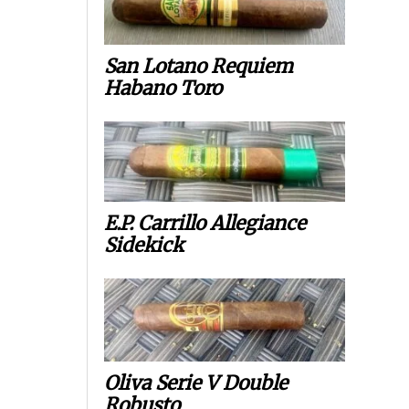
San Lotano Requiem
Habano Toro
E.P. Carrillo Allegiance
Sidekick
Oliva Serie V Double
Robusto