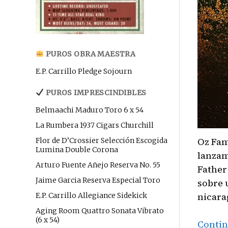
PUROS OBRA MAESTRA
E.P. Carrillo Pledge Sojourn
PUROS IMPRESCINDIBLES
Belmaachi Maduro Toro 6 x 54
La Rumbera 1937 Cigars Churchill
Oz Fam
Flor de D’Crossier Selección Escogida
Lumina Double Corona
lanzam
Arturo Fuente Añejo Reserva No. 55
Father
Jaime Garcia Reserva Especial Toro
sobre 
nicara
E.P. Carrillo Allegiance Sidekick
Aging Room Quattro Sonata Vibrato
(6 x 54)
Contin