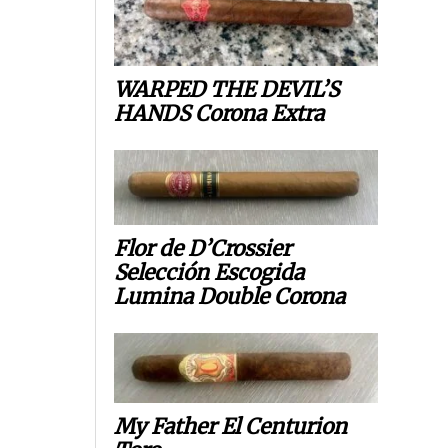
WARPED THE DEVIL’S
HANDS Corona Extra
Flor de D’Crossier
Selección Escogida
Lumina Double Corona
My Father El Centurion