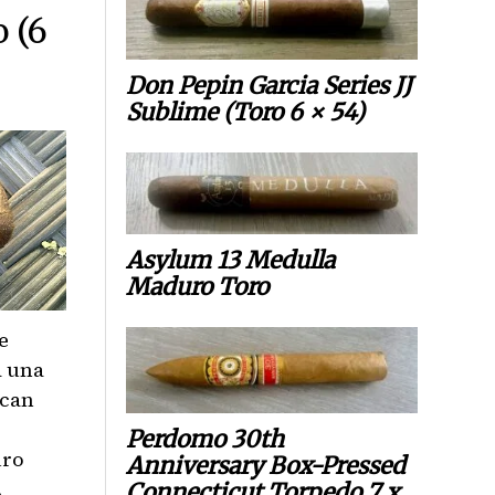
 (6
Don Pepin Garcia Series JJ
Sublime (Toro 6 × 54)
Asylum 13 Medulla
Maduro Toro
e
a una
acan
Perdomo 30th
uro
Anniversary Box-Pressed
.
Connecticut Torpedo 7 x