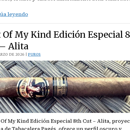
Aging
úa leyendo
Room
Quattro
 Of My Kind Edición Especial 
Sonata
– Alita
Vibrato
(6
RZO DE 2026 |
PUROS
x
54)
 Of My Kind Edición Especial 8th Cut – Alita, proye
ia de Tabacalera Pagés, ofrece un perfil oscuro y