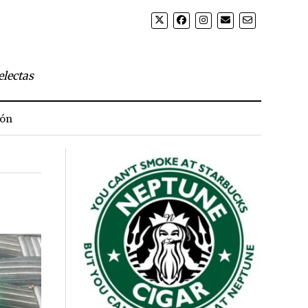
electas
ión