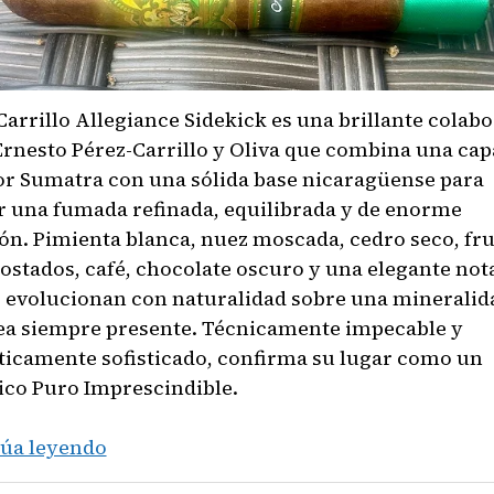
 Carrillo Allegiance Sidekick es una brillante colab
Ernesto Pérez-Carrillo y Oliva que combina una cap
r Sumatra con una sólida base nicaragüense para
r una fumada refinada, equilibrada y de enorme
ón. Pimienta blanca, nuez moscada, cedro seco, fr
tostados, café, chocolate oscuro y una elegante not
z evolucionan con naturalidad sobre una mineralid
ea siempre presente. Técnicamente impecable y
icamente sofisticado, confirma su lugar como un
ico Puro Imprescindible.
E.P.
úa leyendo
Carrillo