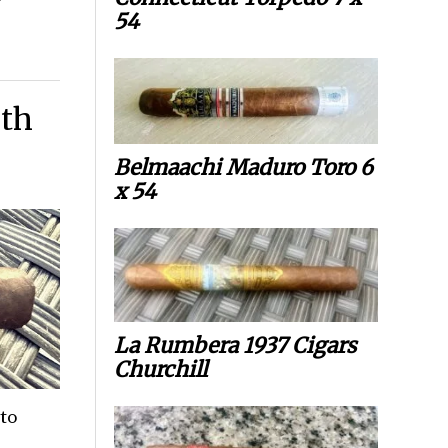
54
8th
Belmaachi Maduro Toro 6
x 54
La Rumbera 1937 Cigars
Churchill
cto