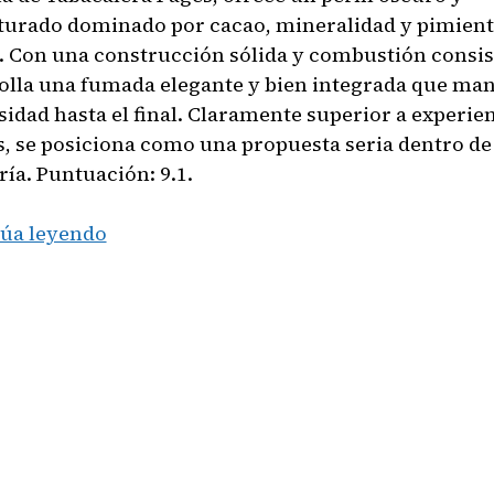
turado dominado por cacao, mineralidad y pimien
. Con una construcción sólida y combustión consis
olla una fumada elegante y bien integrada que ma
sidad hasta el final. Claramente superior a experie
s, se posiciona como una propuesta seria dentro de
ría. Puntuación: 9.1.
Last
úa leyendo
Of
My
Kind
Edición
Especial
8th
Cut
–