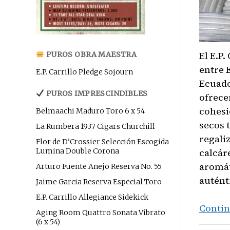
El E.P.
PUROS OBRA MAESTRA
entre 
E.P. Carrillo Pledge Sojourn
Ecuado
PUROS IMPRESCINDIBLES
ofrece
cohesi
Belmaachi Maduro Toro 6 x 54
secos 
La Rumbera 1937 Cigars Churchill
regali
Flor de D’Crossier Selección Escogida
Lumina Double Corona
calcár
aromát
Arturo Fuente Añejo Reserva No. 55
autént
Jaime Garcia Reserva Especial Toro
E.P. Carrillo Allegiance Sidekick
Contin
Aging Room Quattro Sonata Vibrato
(6 x 54)