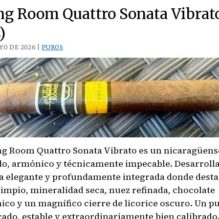
Allegiance
ng Room Quattro Sonata Vibrato
Sidekick
)
YO DE 2026 |
PUROS
ng Room Quattro Sonata Vibrato es un nicaragüens
do, armónico y técnicamente impecable. Desarroll
 elegante y profundamente integrada donde dest
limpio, mineralidad seca, nuez refinada, chocolate
ico y un magnífico cierre de licorice oscuro. Un p
icado, estable y extraordinariamente bien calibrado