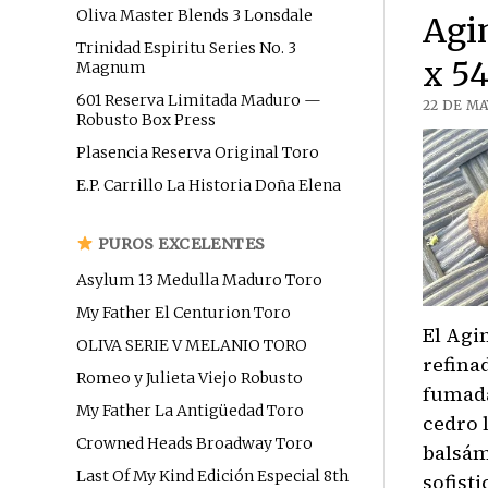
Oliva Master Blends 3 Lonsdale
Agi
Trinidad Espiritu Series No. 3
x 54
Magnum
601 Reserva Limitada Maduro —
22 DE MA
Robusto Box Press
Plasencia Reserva Original Toro
E.P. Carrillo La Historia Doña Elena
PUROS EXCELENTES
Asylum 13 Medulla Maduro Toro
My Father El Centurion Toro
El Agi
OLIVA SERIE V MELANIO TORO
refina
Romeo y Julieta Viejo Robusto
fumada
My Father La Antigüedad Toro
cedro 
Crowned Heads Broadway Toro
balsám
Last Of My Kind Edición Especial 8th
sofist