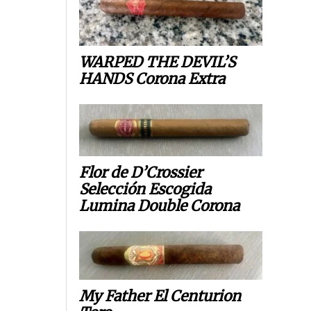
WARPED THE DEVIL’S
HANDS Corona Extra
Flor de D’Crossier
Selección Escogida
Lumina Double Corona
My Father El Centurion