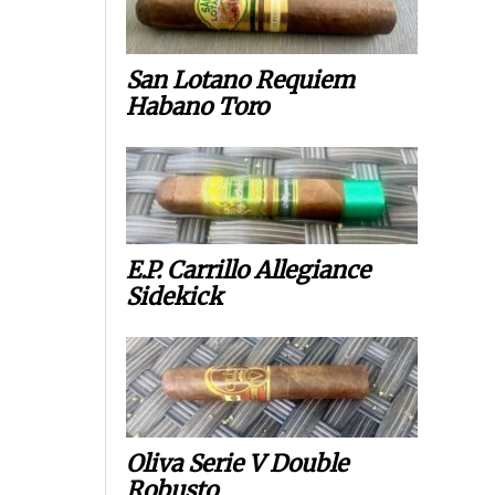
San Lotano Requiem
Habano Toro
E.P. Carrillo Allegiance
Sidekick
Oliva Serie V Double
Robusto