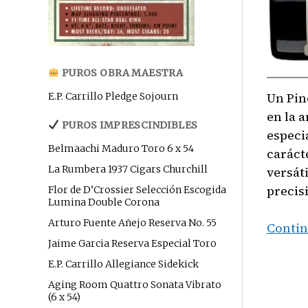
PUROS OBRA MAESTRA
Un Pin
E.P. Carrillo Pledge Sojourn
en la 
PUROS IMPRESCINDIBLES
especi
Belmaachi Maduro Toro 6 x 54
caráct
La Rumbera 1937 Cigars Churchill
versát
precis
Flor de D’Crossier Selección Escogida
Lumina Double Corona
Arturo Fuente Añejo Reserva No. 55
Contin
Jaime Garcia Reserva Especial Toro
E.P. Carrillo Allegiance Sidekick
Aging Room Quattro Sonata Vibrato
(6 x 54)