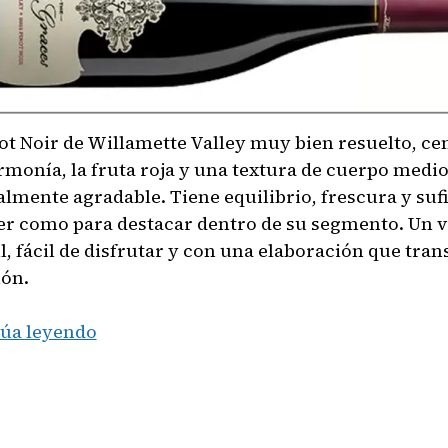
ot Noir de Willamette Valley muy bien resuelto, ce
armonía, la fruta roja y una textura de cuerpo medi
almente agradable. Tiene equilibrio, frescura y suf
er como para destacar dentro de su segmento. Un v
il, fácil de disfrutar y con una elaboración que tra
ión.
Vino:
úa leyendo
The
Four
Graces
Pinot