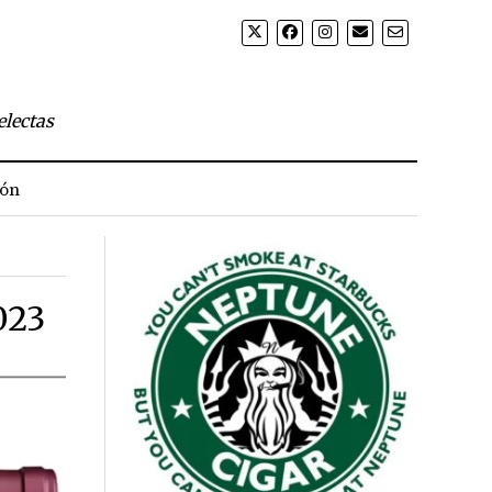
electas
ión
023