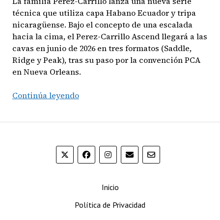
La familia Perez-Carrillo lanza una nueva serie
técnica que utiliza capa Habano Ecuador y tripa
nicaragüense. Bajo el concepto de una escalada
hacia la cima, el Perez-Carrillo Ascend llegará a las
cavas en junio de 2026 en tres formatos (Saddle,
Ridge y Peak), tras su paso por la convención PCA
en Nueva Orleans.
Perez-
Continúa leyendo
Carrillo
Ascend:
La
nueva
propuesta
de
“progreso”
Inicio
de
Casa
Política de Privacidad
Carrillo