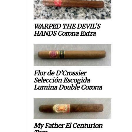
WARPED THE DEVIL’S
HANDS Corona Extra
Flor de D’Crossier
Selección Escogida
Lumina Double Corona
My Father El Centurion