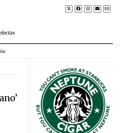
electas
ión
ano’