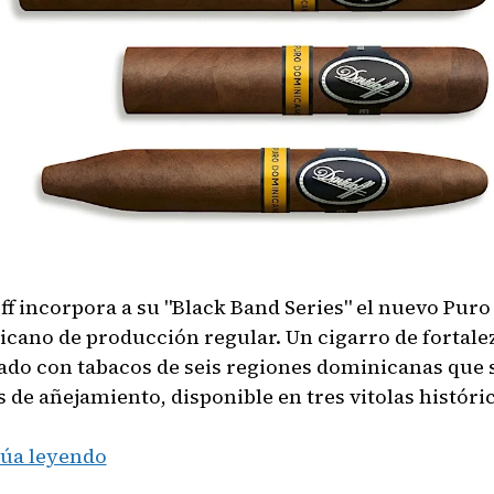
ff incorpora a su "Black Band Series" el nuevo Puro
cano de producción regular. Un cigarro de fortalez
ado con tabacos de seis regiones dominicanas que
 de añejamiento, disponible en tres vitolas históric
Un
úa leyendo
regreso