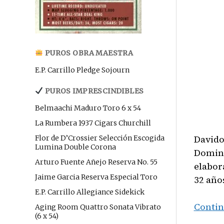
PUROS OBRA MAESTRA
E.P. Carrillo Pledge Sojourn
PUROS IMPRESCINDIBLES
Belmaachi Maduro Toro 6 x 54
La Rumbera 1937 Cigars Churchill
Davido
Flor de D’Crossier Selección Escogida
Lumina Double Corona
Domini
Arturo Fuente Añejo Reserva No. 55
elabor
Jaime Garcia Reserva Especial Toro
32 años
E.P. Carrillo Allegiance Sidekick
Contin
Aging Room Quattro Sonata Vibrato
(6 x 54)