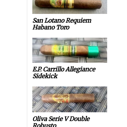
San Lotano Requiem
Habano Toro
E.P. Carrillo Allegiance
Sidekick
Oliva Serie V Double
Robusto