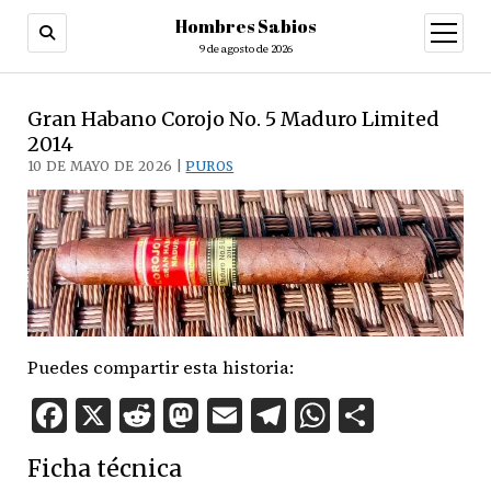
Hombres Sabios
abrir
menú
9 de agosto de 2026
Gran Habano Corojo No. 5 Maduro Limited
2014
10 DE MAYO DE 2026 |
PUROS
Puedes compartir esta historia:
Facebook
X
Reddit
Mastodon
Email
Telegram
WhatsAp
Compar
Ficha técnica