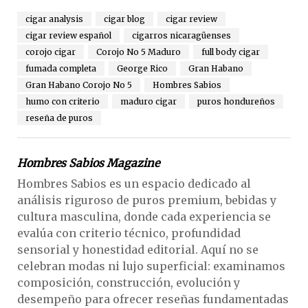
cigar analysis
cigar blog
cigar review
cigar review español
cigarros nicaragüenses
corojo cigar
Corojo No 5 Maduro
full body cigar
fumada completa
George Rico
Gran Habano
Gran Habano Corojo No 5
Hombres Sabios
humo con criterio
maduro cigar
puros hondureños
reseña de puros
Hombres Sabios Magazine
Hombres Sabios es un espacio dedicado al
análisis riguroso de puros premium, bebidas y
cultura masculina, donde cada experiencia se
evalúa con criterio técnico, profundidad
sensorial y honestidad editorial. Aquí no se
celebran modas ni lujo superficial: examinamos
composición, construcción, evolución y
desempeño para ofrecer reseñas fundamentadas