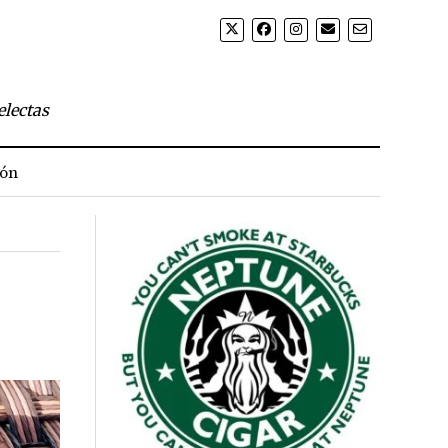
electas
ión