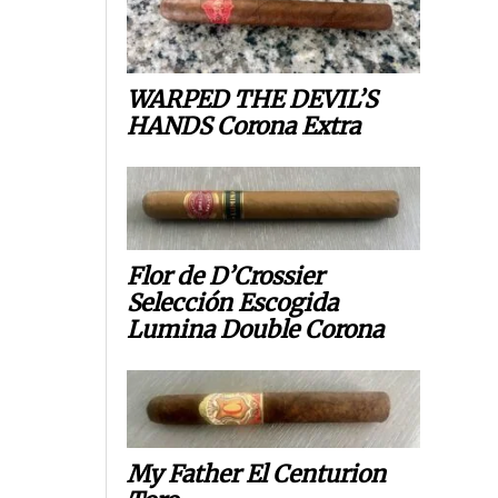
WARPED THE DEVIL’S
HANDS Corona Extra
Flor de D’Crossier
Selección Escogida
Lumina Double Corona
My Father El Centurion