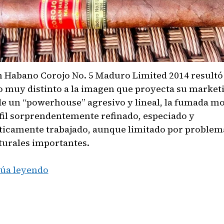
n Habano Corojo No. 5 Maduro Limited 2014 resultó
o muy distinto a la imagen que proyecta su market
de un “powerhouse” agresivo y lineal, la fumada m
fil sorprendentemente refinado, especiado y
icamente trabajado, aunque limitado por problem
turales importantes.
Gran
úa leyendo
Habano
Corojo
No.
5