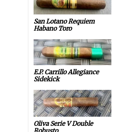
San Lotano Requiem
Habano Toro
E.P. Carrillo Allegiance
Sidekick
Oliva Serie V Double
Robusto