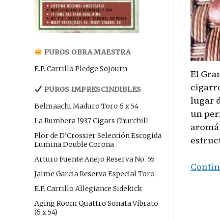
PUROS OBRA MAESTRA
E.P. Carrillo Pledge Sojourn
El Gra
cigarr
PUROS IMPRESCINDIBLES
lugar 
Belmaachi Maduro Toro 6 x 54
un per
La Rumbera 1937 Cigars Churchill
aromát
Flor de D’Crossier Selección Escogida
estruc
Lumina Double Corona
Arturo Fuente Añejo Reserva No. 55
Contin
Jaime Garcia Reserva Especial Toro
E.P. Carrillo Allegiance Sidekick
Aging Room Quattro Sonata Vibrato
(6 x 54)