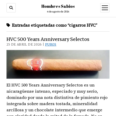
Hombres Sabios
abrir
menú
6 de agosto de 2026
Entradas etiquetadas como “cigarros HVC”
HVC 500 Years Anniversary Selectos
25 DE ABRIL DE 2026 |
PUROS
El HVC 500 Years Anniversary Selectos es un
nicaragüense intenso, especiado y muy serio,
dominado por una nota distintiva de pimiento rojo
integrada sobre madera tostada, mineralidad
arcillosa y un chocolate intermedio que emerge
con claridad desde la mitad de la fumada. No es