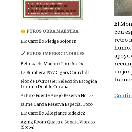
El Mon
con es
PUROS OBRA MAESTRA
retro 
E.P. Carrillo Pledge Sojourn
humo. 
PUROS IMPRESCINDIBLES
apoya 
recomp
Belmaachi Maduro Toro 6 x 54
mejor 
La Rumbera 1937 Cigars Churchill
tramos
Flor de D’Crossier Selección Escogida
Lumina Double Corona
Contin
Arturo Fuente Añejo Reserva No. 55
Jaime Garcia Reserva Especial Toro
E.P. Carrillo Allegiance Sidekick
Aging Room Quattro Sonata Vibrato
(6 x 54)