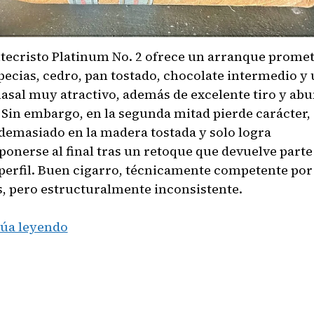
tecristo Platinum No. 2 ofrece un arranque promet
pecias, cedro, pan tostado, chocolate intermedio y
nasal muy atractivo, además de excelente tiro y ab
Sin embargo, en la segunda mitad pierde carácter, 
demasiado en la madera tostada y solo logra
onerse al final tras un retoque que devuelve parte
perfil. Buen cigarro, técnicamente competente por
, pero estructuralmente inconsistente.
Montecristo
úa leyendo
Platinum
No.
2
(Torpedo)