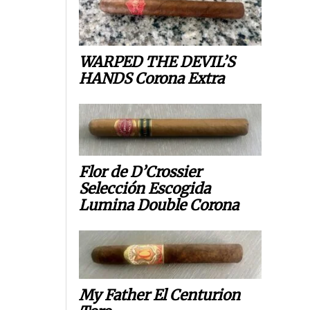
WARPED THE DEVIL’S
HANDS Corona Extra
Flor de D’Crossier
Selección Escogida
Lumina Double Corona
My Father El Centurion