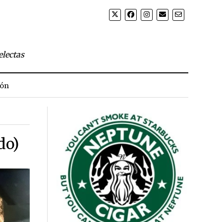
electas
ión
do)