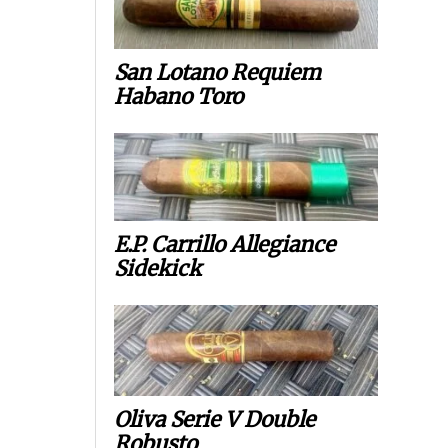
San Lotano Requiem
Habano Toro
E.P. Carrillo Allegiance
Sidekick
Oliva Serie V Double
Robusto